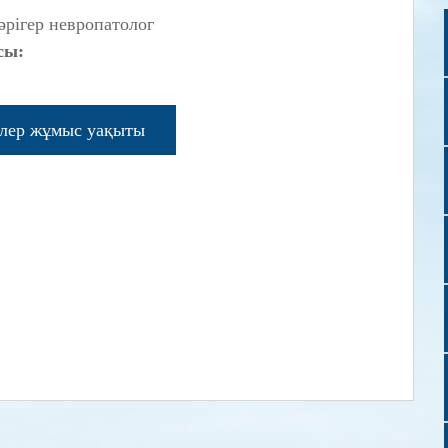
әрігер невропатолог
сы:
рлер жұмыс уақыты