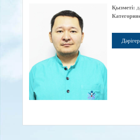
Қызметі:
д
Категория
Дәріге