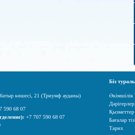
Біз турал
батыр көшесі, 21 (Триумф ауданы)
Әкімшілік
Дәрігерлер
7 590 68 07
Қызметтер
тделение):
+7 707 590 68 07
Бағалар тіз
9
Тарих