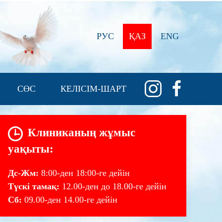
РУС
ҚАЗ
ENG
СӨС
КЕЛІСІМ-ШАРТ
Клиниканың жұмыс
уақыты:
Дс-Жм:
8:00-ден 18:00-ге дейін
Түскі тамақ:
12.00-ден до 18.00-ге дейін
Сб:
09.00-ден 14.00-ге дейін