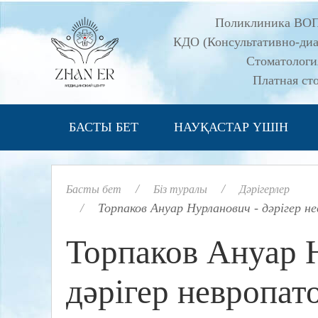
Поликлиника ВО
КДО (Консультативно-диа
Стоматолог
Платная ст
БАСТЫ БЕТ
НАУҚАСТАР ҮШІН
Басты бет
Біз туралы
Дәрігерлер
Торпаков Ануар Нурланович - дәрігер н
Торпаков Ануар 
дәрігер невропат