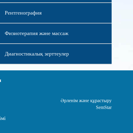
Рентгенография
Физиотерапия және массаж
Диагностикалық зерттеулер
ы
Әрленім және құрастыру
SemStar
імі