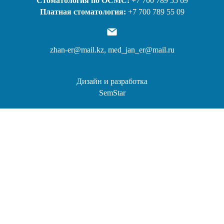
Стоматология по ОСМС:
+7 700 789 55 69
Платная стоматология:
+7 700 789 55 09
zhan-er@mail.kz,
med_jan_er@mail.ru
Дизайн и разработка
SemStar