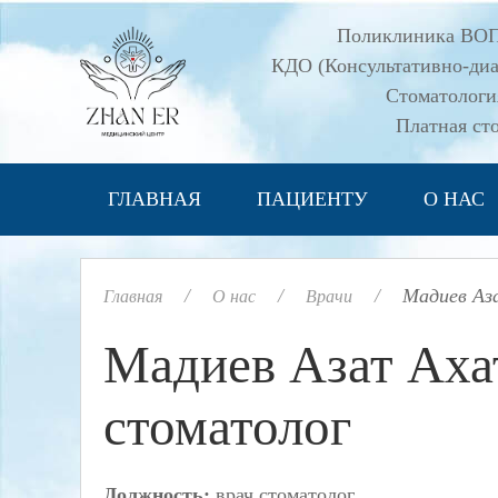
Поликлиника ВО
КДО (Консультативно-диа
Стоматолог
Платная ст
ГЛАВНАЯ
ПАЦИЕНТУ
О НАС
Мадиев Аз
Главная
О нас
Врачи
Мадиев Азат Ахат
стоматолог
Должность:
врач стоматолог