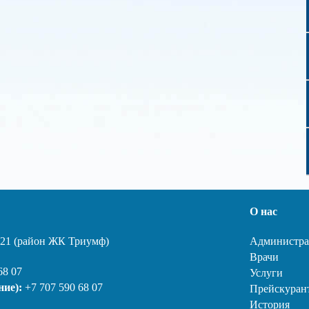
О нас
, 21 (район ЖК Триумф)
Администра
Врачи
68 07
Услуги
ние):
+7 707 590 68 07
Прейскуран
История