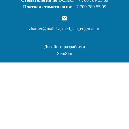
Стоматология по ОСМС:
+7 700 789 55 69
Платная стоматология:
+7 700 789 55 09
zhan-er@mail.kz,
med_jan_er@mail.ru
Дизайн и разработка
SemStar