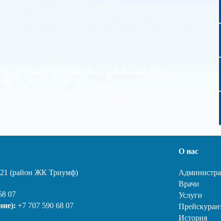
О нас
, 21 (район ЖК Триумф)
Администра
Врачи
68 07
Услуги
ние):
+7 707 590 68 07
Прейскуран
История